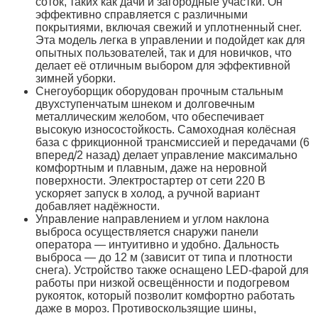
соток, таких как дачи и загородные участки. Он
эффективно справляется с различными
покрытиями, включая свежий и уплотненный снег.
Эта модель легка в управлении и подойдет как для
опытных пользователей, так и для новичков, что
делает её отличным выбором для эффективной
зимней уборки.
Снегоуборщик оборудован прочным стальным
двухступенчатым шнеком и долговечным
металлическим желобом, что обеспечивает
высокую износостойкость. Самоходная колёсная
база с фрикционной трансмиссией и передачами (6
вперед/2 назад) делает управление максимально
комфортным и плавным, даже на неровной
поверхности. Электростартер от сети 220 В
ускоряет запуск в холод, а ручной вариант
добавляет надёжности.
Управление направлением и углом наклона
выброса осуществляется снаружи панели
оператора — интуитивно и удобно. Дальность
выброса — до 12 м (зависит от типа и плотности
снега). Устройство также оснащено LED-фарой для
работы при низкой освещённости и подогревом
рукояток, который позволит комфортно работать
даже в мороз. Противоскользящие шины,