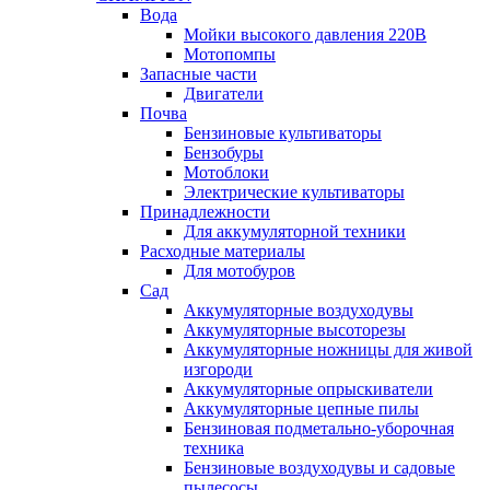
Вода
Мойки высокого давления 220В
Мотопомпы
Запасные части
Двигатели
Почва
Бензиновые культиваторы
Бензобуры
Мотоблоки
Электрические культиваторы
Принадлежности
Для аккумуляторной техники
Расходные материалы
Для мотобуров
Сад
Аккумуляторные воздуходувы
Аккумуляторные высоторезы
Аккумуляторные ножницы для живой
изгороди
Аккумуляторные опрыскиватели
Аккумуляторные цепные пилы
Бензиновая подметально-уборочная
техника
Бензиновые воздуходувы и садовые
пылесосы