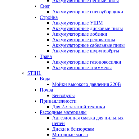
Аккумуляторные цепные пилы
Снег
Аккумуляторные снегоуборщики
Стройка
Аккумуляторные УШМ
Аккумуляторные дисковые пилы
Аккумуляторные лобзики
Аккумуляторные реноваторы
Аккумуляторные сабельные пилы
Аккумуляторные шуруповёрты
Трава
Аккумуляторные газонокосилки
Аккумуляторные триммеры
STIHL
Вода
Мойки высокого давления 220В
Почва
Бензобуры
Принадлежности
Для 2-х тактной техники
Расходные материалы
Адгезионная смазка для пильных
цепей
Диски к бензорезам
Моторные масла