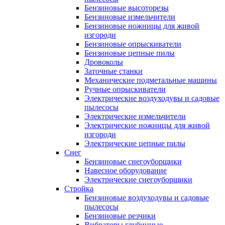
Бензиновые высоторезы
Бензиновые измельчители
Бензиновые ножницы для живой
изгороди
Бензиновые опрыскиватели
Бензиновые цепные пилы
Дровоколы
Заточные станки
Механические подметальные машины
Ручные опрыскиватели
Электрические воздуходувы и садовые
пылесосы
Электрические измельчители
Электрические ножницы для живой
изгороди
Электрические цепные пилы
Снег
Бензиновые снегоуборщики
Навесное оборудование
Электрические снегоуборщики
Стройка
Бензиновые воздуходувы и садовые
пылесосы
Бензиновые резчики
Вибраторы глубинные