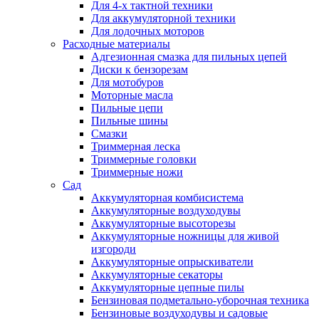
Для 4-х тактной техники
Для аккумуляторной техники
Для лодочных моторов
Расходные материалы
Адгезионная смазка для пильных цепей
Диски к бензорезам
Для мотобуров
Моторные масла
Пильные цепи
Пильные шины
Смазки
Триммерная леска
Триммерные головки
Триммерные ножи
Сад
Аккумуляторная комбисистема
Аккумуляторные воздуходувы
Аккумуляторные высоторезы
Аккумуляторные ножницы для живой
изгороди
Аккумуляторные опрыскиватели
Аккумуляторные секаторы
Аккумуляторные цепные пилы
Бензиновая подметально-уборочная техника
Бензиновые воздуходувы и садовые