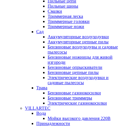
Пильные цепи
Пильные шины
Смазки
Триммерная леска
Триммерные головки
Триммерные ножи
Сад
Аккумуляторные воздуходувки
Аккумуляторные цепные пилы
Бензиновые воздуходувы и садовые
пылесосы
Бензиновые ножницы для живой
изгороди
Бензиновые опрыскиватели
Бензиновые цепные пилы
Электрические воздуходувки и
садовые пылесосы
Трава
Бензиновые газонокосилки
Бензиновые триммеры
Электрические газонокосилки
VILLARTEC
Вода
Мойки высокого давления 220В
Принадлежности