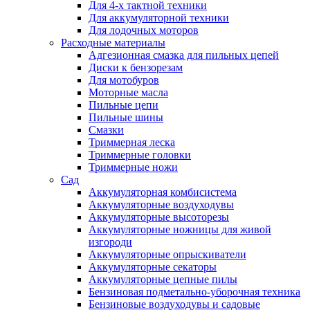
Для 4-х тактной техники
Для аккумуляторной техники
Для лодочных моторов
Расходные материалы
Адгезионная смазка для пильных цепей
Диски к бензорезам
Для мотобуров
Моторные масла
Пильные цепи
Пильные шины
Смазки
Триммерная леска
Триммерные головки
Триммерные ножи
Сад
Аккумуляторная комбисистема
Аккумуляторные воздуходувы
Аккумуляторные высоторезы
Аккумуляторные ножницы для живой
изгороди
Аккумуляторные опрыскиватели
Аккумуляторные секаторы
Аккумуляторные цепные пилы
Бензиновая подметально-уборочная техника
Бензиновые воздуходувы и садовые