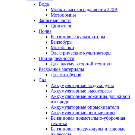
Вода
Мойки высокого давления 220В
Мотопомпы
Запасные части
Двигатели
Почва
Бензиновые культиваторы
Бензобуры
Мотоблоки
Электрические культиваторы
Принадлежности
Для аккумуляторной техники
Расходные материалы
Для мотобуров
Сад
Аккумуляторные воздуходувы
Аккумуляторные высоторезы
Аккумуляторные ножницы для живой
изгороди
Аккумуляторные опрыскиватели
Аккумуляторные цепные пилы
Бензиновая подметально-уборочная
техника
Бензиновые воздуходувы и садовые
пылесосы