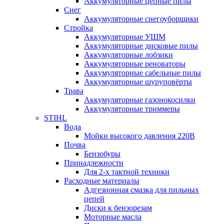
Аккумуляторные цепные пилы
Снег
Аккумуляторные снегоуборщики
Стройка
Аккумуляторные УШМ
Аккумуляторные дисковые пилы
Аккумуляторные лобзики
Аккумуляторные реноваторы
Аккумуляторные сабельные пилы
Аккумуляторные шуруповёрты
Трава
Аккумуляторные газонокосилки
Аккумуляторные триммеры
STIHL
Вода
Мойки высокого давления 220В
Почва
Бензобуры
Принадлежности
Для 2-х тактной техники
Расходные материалы
Адгезионная смазка для пильных
цепей
Диски к бензорезам
Моторные масла