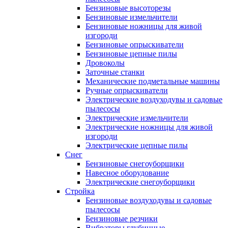
Бензиновые высоторезы
Бензиновые измельчители
Бензиновые ножницы для живой
изгороди
Бензиновые опрыскиватели
Бензиновые цепные пилы
Дровоколы
Заточные станки
Механические подметальные машины
Ручные опрыскиватели
Электрические воздуходувы и садовые
пылесосы
Электрические измельчители
Электрические ножницы для живой
изгороди
Электрические цепные пилы
Снег
Бензиновые снегоуборщики
Навесное оборудование
Электрические снегоуборщики
Стройка
Бензиновые воздуходувы и садовые
пылесосы
Бензиновые резчики
Вибраторы глубинные