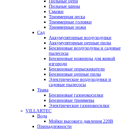
Пильные цепи
Пильные шины
Смазки
Триммерная леска
Триммерные головки
Триммерные ножи
Сад
Аккумуляторные воздуходувки
Аккумуляторные цепные пилы
Бензиновые воздуходувы и садовые
пылесосы
Бензиновые ножницы для живой
изгороди
Бензиновые опрыскиватели
Бензиновые цепные пилы
Электрические воздуходувки и
садовые пылесосы
Трава
Бензиновые газонокосилки
Бензиновые триммеры
Электрические газонокосилки
VILLARTEC
Вода
Мойки высокого давления 220В
Принадлежности