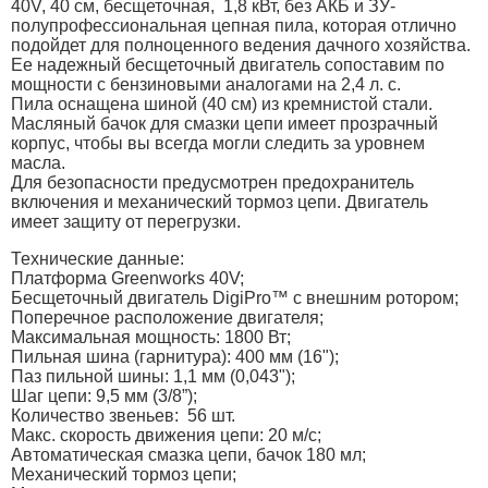
40V, 40 см, бесщеточная, 1,8 кВт, без АКБ и ЗУ-
полупрофессиональная цепная пила, которая отлично
подойдет для полноценного ведения дачного хозяйства.
Ее надежный бесщеточный двигатель сопоставим по
мощности с бензиновыми аналогами на 2,4 л. с.
Пила оснащена шиной (40 см) из кремнистой стали.
Масляный бачок для смазки цепи имеет прозрачный
корпус, чтобы вы всегда могли следить за уровнем
масла.
Для безопасности предусмотрен предохранитель
включения и механический тормоз цепи. Двигатель
имеет защиту от перегрузки.
Технические данные:
Платформа Greenworks 40V;
Бесщеточный двигатель DigiPro™ с внешним ротором;
Поперечное расположение двигателя;
Максимальная мощность: 1800 Вт;
Пильная шина (гарнитура): 400 мм (16");
Паз пильной шины: 1,1 мм (0,043");
Шаг цепи: 9,5 мм (3/8”);
Количество звеньев: 56 шт.
Макс. скорость движения цепи: 20 м/с;
Автоматическая смазка цепи, бачок 180 мл;
Механический тормоз цепи;