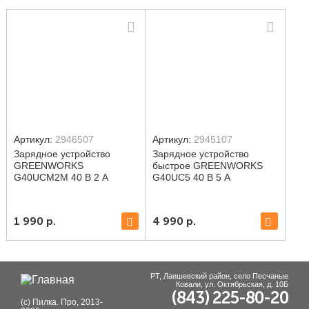
Артикул:
2946507
Артикул:
2945107
Зарядное устройство
Зарядное устройство
GREENWORKS
быстрое GREENWORKS
G40UCM2M 40 В 2 A
G40UC5 40 В 5 А
1 990
р.
4 990
р.
РТ, Лаишевский район, село Песчаные
Ковали, ул. Октябрьская, д. 10Б
(843) 225-80-20
(с) Пилка. Про, 2013-