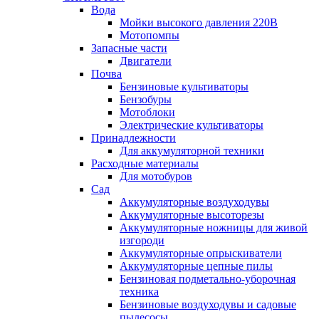
Вода
Мойки высокого давления 220В
Мотопомпы
Запасные части
Двигатели
Почва
Бензиновые культиваторы
Бензобуры
Мотоблоки
Электрические культиваторы
Принадлежности
Для аккумуляторной техники
Расходные материалы
Для мотобуров
Сад
Аккумуляторные воздуходувы
Аккумуляторные высоторезы
Аккумуляторные ножницы для живой
изгороди
Аккумуляторные опрыскиватели
Аккумуляторные цепные пилы
Бензиновая подметально-уборочная
техника
Бензиновые воздуходувы и садовые
пылесосы