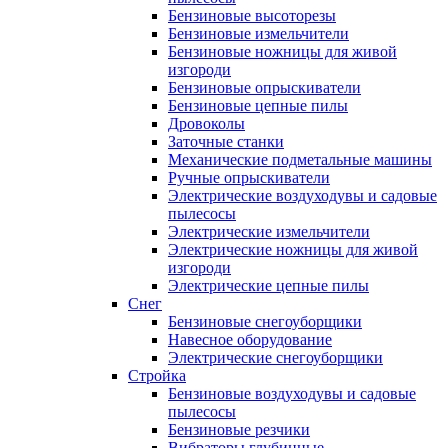
Бензиновые высоторезы
Бензиновые измельчители
Бензиновые ножницы для живой
изгороди
Бензиновые опрыскиватели
Бензиновые цепные пилы
Дровоколы
Заточные станки
Механические подметальные машины
Ручные опрыскиватели
Электрические воздуходувы и садовые
пылесосы
Электрические измельчители
Электрические ножницы для живой
изгороди
Электрические цепные пилы
Снег
Бензиновые снегоуборщики
Навесное оборудование
Электрические снегоуборщики
Стройка
Бензиновые воздуходувы и садовые
пылесосы
Бензиновые резчики
Вибраторы глубинные