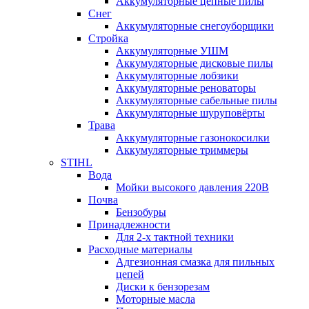
Аккумуляторные цепные пилы
Снег
Аккумуляторные снегоуборщики
Стройка
Аккумуляторные УШМ
Аккумуляторные дисковые пилы
Аккумуляторные лобзики
Аккумуляторные реноваторы
Аккумуляторные сабельные пилы
Аккумуляторные шуруповёрты
Трава
Аккумуляторные газонокосилки
Аккумуляторные триммеры
STIHL
Вода
Мойки высокого давления 220В
Почва
Бензобуры
Принадлежности
Для 2-х тактной техники
Расходные материалы
Адгезионная смазка для пильных
цепей
Диски к бензорезам
Моторные масла