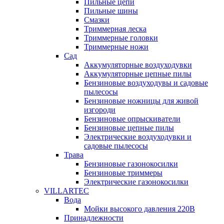
Пильные цепи
Пильные шины
Смазки
Триммерная леска
Триммерные головки
Триммерные ножи
Сад
Аккумуляторные воздуходувки
Аккумуляторные цепные пилы
Бензиновые воздуходувы и садовые
пылесосы
Бензиновые ножницы для живой
изгороди
Бензиновые опрыскиватели
Бензиновые цепные пилы
Электрические воздуходувки и
садовые пылесосы
Трава
Бензиновые газонокосилки
Бензиновые триммеры
Электрические газонокосилки
VILLARTEC
Вода
Мойки высокого давления 220В
Принадлежности