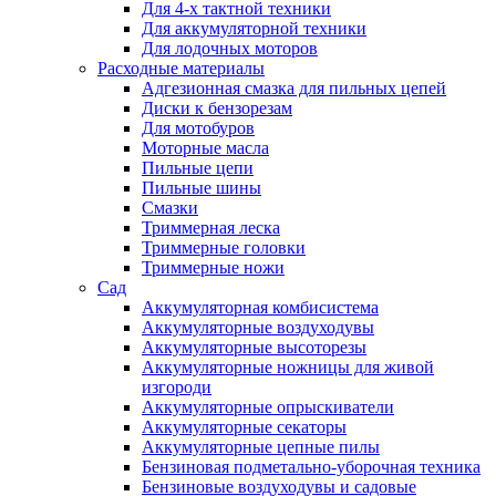
Для 4-х тактной техники
Для аккумуляторной техники
Для лодочных моторов
Расходные материалы
Адгезионная смазка для пильных цепей
Диски к бензорезам
Для мотобуров
Моторные масла
Пильные цепи
Пильные шины
Смазки
Триммерная леска
Триммерные головки
Триммерные ножи
Сад
Аккумуляторная комбисистема
Аккумуляторные воздуходувы
Аккумуляторные высоторезы
Аккумуляторные ножницы для живой
изгороди
Аккумуляторные опрыскиватели
Аккумуляторные секаторы
Аккумуляторные цепные пилы
Бензиновая подметально-уборочная техника
Бензиновые воздуходувы и садовые