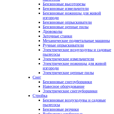
Бензиновые высоторезы
Бензиновые измельчители
Бензиновые ножницы для живой
изгороди
Бензиновые опрыскиватели
Бензиновые цепные пилы
Дровоколы
Заточные станки
Механические подметальные машины
Ручные опрыскиватели
Электрические воздуходувы и садовые
пылесосы
Электрические измельчители
Электрические ножницы для живой
изгороди
Электрические цепные пилы
Снег
Бензиновые снегоуборщики
Навесное оборудование
Электрические снегоуборщики
Стройка
Бензиновые воздуходувы и садовые
пылесосы
Бензиновые резчики
Вибраторы глубинные