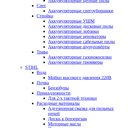
Аккумуляторные цепные пилы
Снег
Аккумуляторные снегоуборщики
Стройка
Аккумуляторные УШМ
Аккумуляторные дисковые пилы
Аккумуляторные лобзики
Аккумуляторные реноваторы
Аккумуляторные сабельные пилы
Аккумуляторные шуруповёрты
Трава
Аккумуляторные газонокосилки
Аккумуляторные триммеры
STIHL
Вода
Мойки высокого давления 220В
Почва
Бензобуры
Принадлежности
Для 2-х тактной техники
Расходные материалы
Адгезионная смазка для пильных
цепей
Диски к бензорезам
Моторные масла