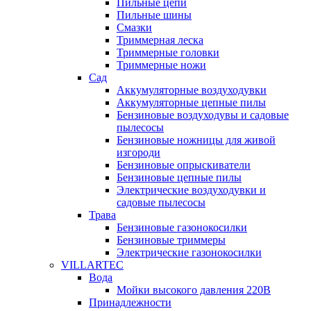
Пильные цепи
Пильные шины
Смазки
Триммерная леска
Триммерные головки
Триммерные ножи
Сад
Аккумуляторные воздуходувки
Аккумуляторные цепные пилы
Бензиновые воздуходувы и садовые
пылесосы
Бензиновые ножницы для живой
изгороди
Бензиновые опрыскиватели
Бензиновые цепные пилы
Электрические воздуходувки и
садовые пылесосы
Трава
Бензиновые газонокосилки
Бензиновые триммеры
Электрические газонокосилки
VILLARTEC
Вода
Мойки высокого давления 220В
Принадлежности