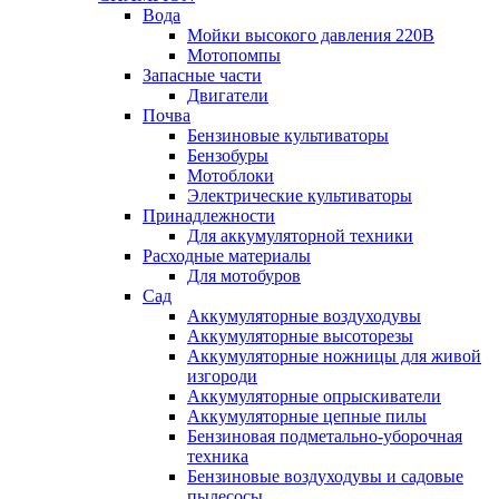
Вода
Мойки высокого давления 220В
Мотопомпы
Запасные части
Двигатели
Почва
Бензиновые культиваторы
Бензобуры
Мотоблоки
Электрические культиваторы
Принадлежности
Для аккумуляторной техники
Расходные материалы
Для мотобуров
Сад
Аккумуляторные воздуходувы
Аккумуляторные высоторезы
Аккумуляторные ножницы для живой
изгороди
Аккумуляторные опрыскиватели
Аккумуляторные цепные пилы
Бензиновая подметально-уборочная
техника
Бензиновые воздуходувы и садовые
пылесосы