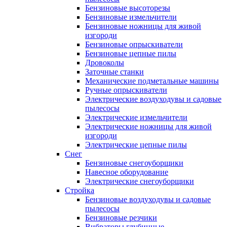
Бензиновые высоторезы
Бензиновые измельчители
Бензиновые ножницы для живой
изгороди
Бензиновые опрыскиватели
Бензиновые цепные пилы
Дровоколы
Заточные станки
Механические подметальные машины
Ручные опрыскиватели
Электрические воздуходувы и садовые
пылесосы
Электрические измельчители
Электрические ножницы для живой
изгороди
Электрические цепные пилы
Снег
Бензиновые снегоуборщики
Навесное оборудование
Электрические снегоуборщики
Стройка
Бензиновые воздуходувы и садовые
пылесосы
Бензиновые резчики
Вибраторы глубинные