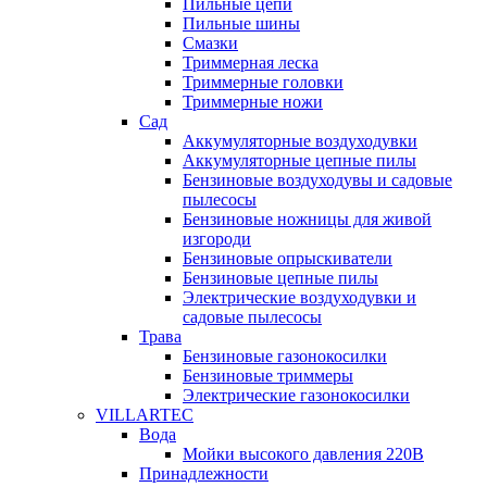
Пильные цепи
Пильные шины
Смазки
Триммерная леска
Триммерные головки
Триммерные ножи
Сад
Аккумуляторные воздуходувки
Аккумуляторные цепные пилы
Бензиновые воздуходувы и садовые
пылесосы
Бензиновые ножницы для живой
изгороди
Бензиновые опрыскиватели
Бензиновые цепные пилы
Электрические воздуходувки и
садовые пылесосы
Трава
Бензиновые газонокосилки
Бензиновые триммеры
Электрические газонокосилки
VILLARTEC
Вода
Мойки высокого давления 220В
Принадлежности