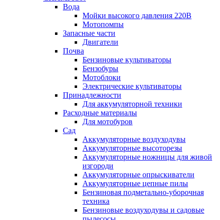
Вода
Мойки высокого давления 220В
Мотопомпы
Запасные части
Двигатели
Почва
Бензиновые культиваторы
Бензобуры
Мотоблоки
Электрические культиваторы
Принадлежности
Для аккумуляторной техники
Расходные материалы
Для мотобуров
Сад
Аккумуляторные воздуходувы
Аккумуляторные высоторезы
Аккумуляторные ножницы для живой
изгороди
Аккумуляторные опрыскиватели
Аккумуляторные цепные пилы
Бензиновая подметально-уборочная
техника
Бензиновые воздуходувы и садовые
пылесосы