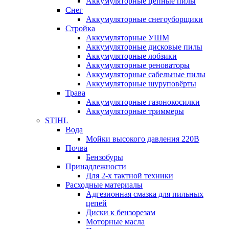
Аккумуляторные цепные пилы
Снег
Аккумуляторные снегоуборщики
Стройка
Аккумуляторные УШМ
Аккумуляторные дисковые пилы
Аккумуляторные лобзики
Аккумуляторные реноваторы
Аккумуляторные сабельные пилы
Аккумуляторные шуруповёрты
Трава
Аккумуляторные газонокосилки
Аккумуляторные триммеры
STIHL
Вода
Мойки высокого давления 220В
Почва
Бензобуры
Принадлежности
Для 2-х тактной техники
Расходные материалы
Адгезионная смазка для пильных
цепей
Диски к бензорезам
Моторные масла