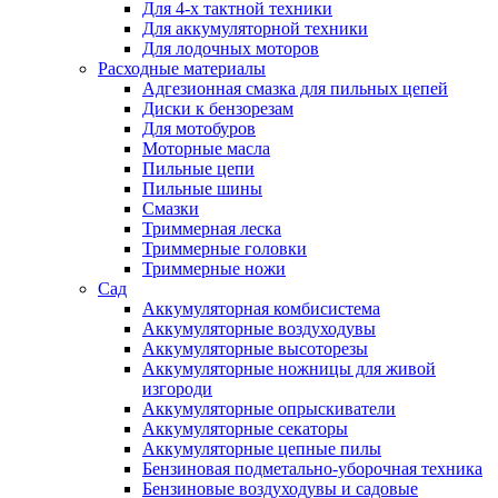
Для 4-х тактной техники
Для аккумуляторной техники
Для лодочных моторов
Расходные материалы
Адгезионная смазка для пильных цепей
Диски к бензорезам
Для мотобуров
Моторные масла
Пильные цепи
Пильные шины
Смазки
Триммерная леска
Триммерные головки
Триммерные ножи
Сад
Аккумуляторная комбисистема
Аккумуляторные воздуходувы
Аккумуляторные высоторезы
Аккумуляторные ножницы для живой
изгороди
Аккумуляторные опрыскиватели
Аккумуляторные секаторы
Аккумуляторные цепные пилы
Бензиновая подметально-уборочная техника
Бензиновые воздуходувы и садовые