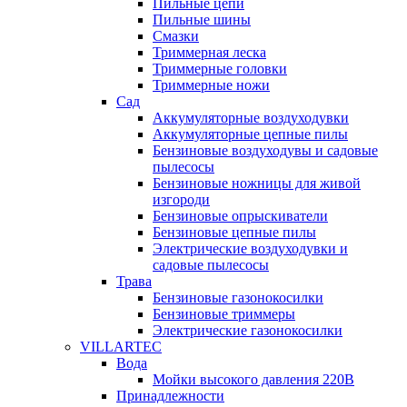
Пильные цепи
Пильные шины
Смазки
Триммерная леска
Триммерные головки
Триммерные ножи
Сад
Аккумуляторные воздуходувки
Аккумуляторные цепные пилы
Бензиновые воздуходувы и садовые
пылесосы
Бензиновые ножницы для живой
изгороди
Бензиновые опрыскиватели
Бензиновые цепные пилы
Электрические воздуходувки и
садовые пылесосы
Трава
Бензиновые газонокосилки
Бензиновые триммеры
Электрические газонокосилки
VILLARTEC
Вода
Мойки высокого давления 220В
Принадлежности