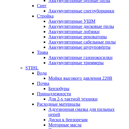
Аккумуляторные цепные пилы
Снег
Аккумуляторные снегоуборщики
Стройка
Аккумуляторные УШМ
Аккумуляторные дисковые пилы
Аккумуляторные лобзики
Аккумуляторные реноваторы
Аккумуляторные сабельные пилы
Аккумуляторные шуруповёрты
Трава
Аккумуляторные газонокосилки
Аккумуляторные триммеры
STIHL
Вода
Мойки высокого давления 220В
Почва
Бензобуры
Принадлежности
Для 2-х тактной техники
Расходные материалы
Адгезионная смазка для пильных
цепей
Диски к бензорезам
Моторные масла