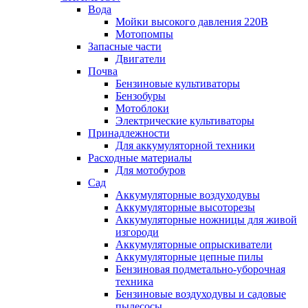
Вода
Мойки высокого давления 220В
Мотопомпы
Запасные части
Двигатели
Почва
Бензиновые культиваторы
Бензобуры
Мотоблоки
Электрические культиваторы
Принадлежности
Для аккумуляторной техники
Расходные материалы
Для мотобуров
Сад
Аккумуляторные воздуходувы
Аккумуляторные высоторезы
Аккумуляторные ножницы для живой
изгороди
Аккумуляторные опрыскиватели
Аккумуляторные цепные пилы
Бензиновая подметально-уборочная
техника
Бензиновые воздуходувы и садовые
пылесосы