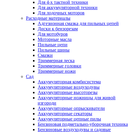
Для 4-х тактной техники
Для аккумуляторной техники
Для лодочных моторов
Расходные материалы
Адгезионная смазка для пильных цепей
Диски к бензорезам
Для мотобуров
Моторные масла
Пильные цепи
Пильные шины
Смазки
Триммерная леска
Триммерные головки
Триммерные ножи
Сад
Аккумуляторная комбисистема
Аккумуляторные воздуходувы
Аккумуляторные высоторезы
Аккумуляторные ножницы для живой
изгороди
Аккумуляторные опрыскиватели
Аккумуляторные секаторы
Аккумуляторные цепные пилы
Бензиновая подметально-уборочная техника
Бензиновые воздуходувы и садовые