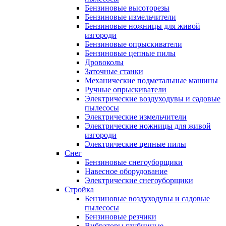
Бензиновые высоторезы
Бензиновые измельчители
Бензиновые ножницы для живой
изгороди
Бензиновые опрыскиватели
Бензиновые цепные пилы
Дровоколы
Заточные станки
Механические подметальные машины
Ручные опрыскиватели
Электрические воздуходувы и садовые
пылесосы
Электрические измельчители
Электрические ножницы для живой
изгороди
Электрические цепные пилы
Снег
Бензиновые снегоуборщики
Навесное оборудование
Электрические снегоуборщики
Стройка
Бензиновые воздуходувы и садовые
пылесосы
Бензиновые резчики
Вибраторы глубинные