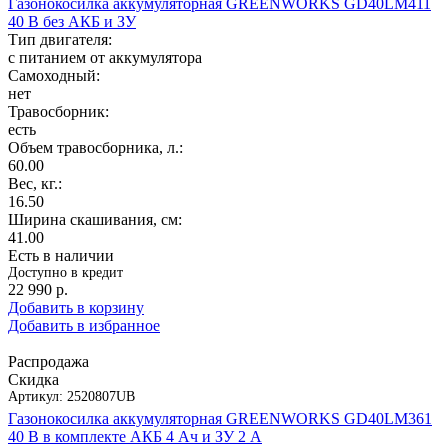
Газонокосилка аккумуляторная GREENWORKS GD40LM411
40 В без АКБ и ЗУ
Тип двигателя:
с питанием от аккумулятора
Самоходный:
нет
Травосборник:
есть
Объем травосборника, л.:
60.00
Вес, кг.:
16.50
Ширина скашивания, см:
41.00
Есть в наличии
Доступно в кредит
22 990
р.
Добавить в корзину
Добавить в избранное
Распродажа
Скидка
Артикул:
2520807UB
Газонокосилка аккумуляторная GREENWORKS GD40LM361
40 В в комплекте АКБ 4 Ач и ЗУ 2 А