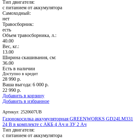
Тип двигателя:
с питанием от аккумулятора
Самоходный:
нет
Травосборник:
есть
Объем травосборника, л.:
40.00
Вес, кг.:
13.00
Ширина скашивания, см:
36.00
Есть в наличии
Доступно в кредит
28 990
р.
Ваша выгода:
6 000
р.
22 990
р.
Добавить в корзину
Добавить в избранное
Артикул:
2520607UB
Газонокосилка аккумуляторная GREENWORKS GD24LM331
24 В в комплекте с АКБ 4 Ач и ЗУ 2 Ач
Тип двигателя:
с питанием от аккумулятора