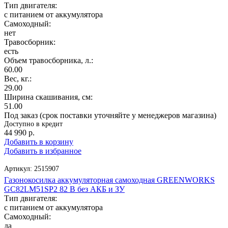
Тип двигателя:
с питанием от аккумулятора
Самоходный:
нет
Травосборник:
есть
Объем травосборника, л.:
60.00
Вес, кг.:
29.00
Ширина скашивания, см:
51.00
Под заказ (срок поставки уточняйте у менеджеров магазина)
Доступно в кредит
44 990
р.
Добавить в корзину
Добавить в избранное
Артикул:
2515907
Газонокосилка аккумуляторная самоходная GREENWORKS
GC82LM51SP2 82 В без АКБ и ЗУ
Тип двигателя:
с питанием от аккумулятора
Самоходный:
да