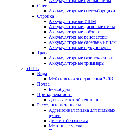
Аккумуляторные цепные пилы
Снег
Аккумуляторные снегоуборщики
Стройка
Аккумуляторные УШМ
Аккумуляторные дисковые пилы
Аккумуляторные лобзики
Аккумуляторные реноваторы
Аккумуляторные сабельные пилы
Аккумуляторные шуруповёрты
Трава
Аккумуляторные газонокосилки
Аккумуляторные триммеры
STIHL
Вода
Мойки высокого давления 220В
Почва
Бензобуры
Принадлежности
Для 2-х тактной техники
Расходные материалы
Адгезионная смазка для пильных
цепей
Диски к бензорезам
Моторные масла