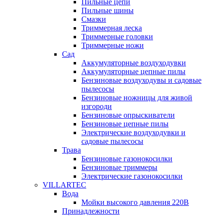
Пильные цепи
Пильные шины
Смазки
Триммерная леска
Триммерные головки
Триммерные ножи
Сад
Аккумуляторные воздуходувки
Аккумуляторные цепные пилы
Бензиновые воздуходувы и садовые
пылесосы
Бензиновые ножницы для живой
изгороди
Бензиновые опрыскиватели
Бензиновые цепные пилы
Электрические воздуходувки и
садовые пылесосы
Трава
Бензиновые газонокосилки
Бензиновые триммеры
Электрические газонокосилки
VILLARTEC
Вода
Мойки высокого давления 220В
Принадлежности