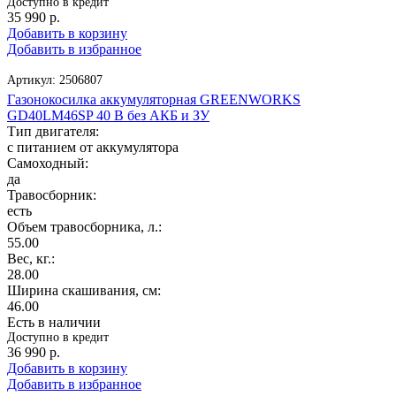
Доступно в кредит
35 990
р.
Добавить в корзину
Добавить в избранное
Артикул:
2506807
Газонокосилка аккумуляторная GREENWORKS
GD40LM46SP 40 В без АКБ и ЗУ
Тип двигателя:
с питанием от аккумулятора
Самоходный:
да
Травосборник:
есть
Объем травосборника, л.:
55.00
Вес, кг.:
28.00
Ширина скашивания, см:
46.00
Есть в наличии
Доступно в кредит
36 990
р.
Добавить в корзину
Добавить в избранное