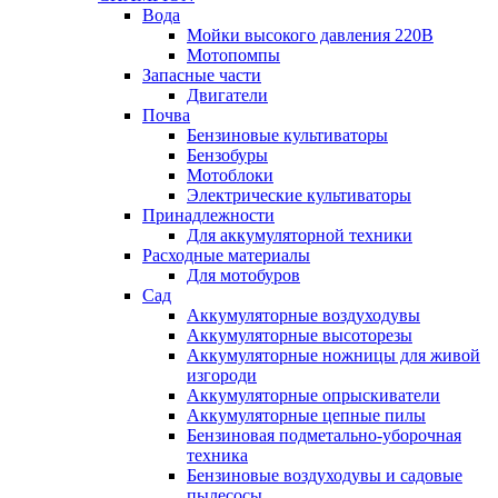
Вода
Мойки высокого давления 220В
Мотопомпы
Запасные части
Двигатели
Почва
Бензиновые культиваторы
Бензобуры
Мотоблоки
Электрические культиваторы
Принадлежности
Для аккумуляторной техники
Расходные материалы
Для мотобуров
Сад
Аккумуляторные воздуходувы
Аккумуляторные высоторезы
Аккумуляторные ножницы для живой
изгороди
Аккумуляторные опрыскиватели
Аккумуляторные цепные пилы
Бензиновая подметально-уборочная
техника
Бензиновые воздуходувы и садовые
пылесосы