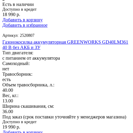
Есть в наличии
Доступно в кредит
18 990
р.
Добавить в корзину
Добавить в избранное
Артикул:
2520807
Газонокосилка аккумуляторная GREENWORKS GD40LM361
40 В без АКБ и ЗУ
Тип двигателя:
с питанием от аккумулятора
Самоходный:
нет
Травосборник:
есть
Объем травосборника, л.:
40.00
Вес, кг.:
13.00
Ширина скашивания, см:
36.00
Под заказ (срок поставки уточняйте у менеджеров магазина)
Доступно в кредит
19 990
р.
Добавить в корзину