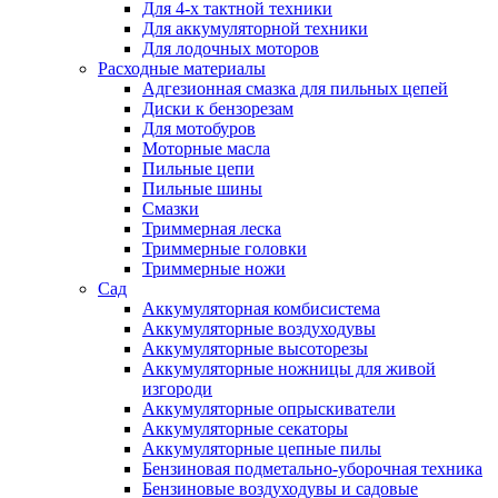
Для 4-х тактной техники
Для аккумуляторной техники
Для лодочных моторов
Расходные материалы
Адгезионная смазка для пильных цепей
Диски к бензорезам
Для мотобуров
Моторные масла
Пильные цепи
Пильные шины
Смазки
Триммерная леска
Триммерные головки
Триммерные ножи
Сад
Аккумуляторная комбисистема
Аккумуляторные воздуходувы
Аккумуляторные высоторезы
Аккумуляторные ножницы для живой
изгороди
Аккумуляторные опрыскиватели
Аккумуляторные секаторы
Аккумуляторные цепные пилы
Бензиновая подметально-уборочная техника
Бензиновые воздуходувы и садовые