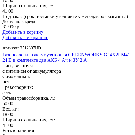
16.50
Ширина скашивания, см:
41.00
Под заказ (срок поставки уточняйте у менеджеров магазина)
Доступно в кредит
31 990
р.
Добавить в корзину
Добавить в избранное
Артикул:
2512607UD
Газонокосилка аккумуляторная GREENWORKS G24X2LM41
24 В в комплекте два АКБ 4 Ач и ЗУ 2 А
Тип двигателя:
с питанием от аккумулятора
Самоходный:
нет
Травосборник:
есть
Объем травосборника, л.:
50.00
Вес, кг.:
18.00
Ширина скашивания, см:
41.00
Есть в наличии