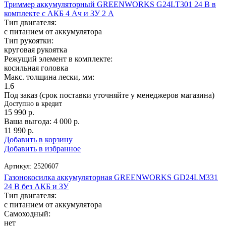
Триммер аккумуляторный GREENWORKS G24LT301 24 В в
комплекте с АКБ 4 Ач и ЗУ 2 А
Тип двигателя:
с питанием от аккумулятора
Тип рукоятки:
круговая рукоятка
Режущий элемент в комплекте:
косильная головка
Макс. толщина лески, мм:
1.6
Под заказ (срок поставки уточняйте у менеджеров магазина)
Доступно в кредит
15 990
р.
Ваша выгода:
4 000
р.
11 990
р.
Добавить в корзину
Добавить в избранное
Артикул:
2520607
Газонокосилка аккумуляторная GREENWORKS GD24LM331
24 В без АКБ и ЗУ
Тип двигателя:
с питанием от аккумулятора
Самоходный:
нет