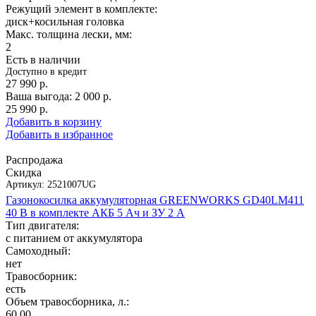
Режущий элемент в комплекте:
диск+косильная головка
Макс. толщина лески, мм:
2
Есть в наличии
Доступно в кредит
27 990
р.
Ваша выгода:
2 000
р.
25 990
р.
Добавить в корзину
Добавить в избранное
Распродажа
Скидка
Артикул:
2521007UG
Газонокосилка аккумуляторная GREENWORKS GD40LM411
40 В в комплекте АКБ 5 Ач и ЗУ 2 А
Тип двигателя:
с питанием от аккумулятора
Самоходный:
нет
Травосборник:
есть
Объем травосборника, л.:
60.00