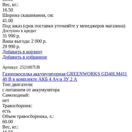
Вес, кг.:
16.50
Ширина скашивания, см:
41.00
Под заказ (срок поставки уточняйте у менеджеров магазина)
Доступно в кредит
31 990
р.
Ваша выгода:
2 000
р.
29 990
р.
Добавить в корзину
Добавить в избранное
Артикул:
2521007UB
Газонокосилка аккумуляторная GREENWORKS GD40LM411
40 В в комплекте АКБ 4 Ач и ЗУ 2 А
Тип двигателя:
с питанием от аккумулятора
Самоходный:
нет
Травосборник:
есть
Объем травосборника, л.:
60.00
Вес, кг.: