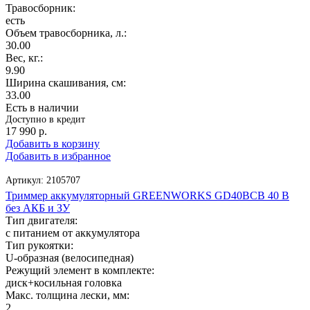
Травосборник:
есть
Объем травосборника, л.:
30.00
Вес, кг.:
9.90
Ширина скашивания, см:
33.00
Есть в наличии
Доступно в кредит
17 990
р.
Добавить в корзину
Добавить в избранное
Артикул:
2105707
Триммер аккумуляторный GREENWORKS GD40BCB 40 В
без АКБ и ЗУ
Тип двигателя:
с питанием от аккумулятора
Тип рукоятки:
U-образная (велосипедная)
Режущий элемент в комплекте:
диск+косильная головка
Макс. толщина лески, мм:
2