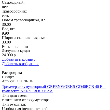
Самоходный:
нет
Травосборник:
есть
Объем травосборника, л.:
30.00
Вес, кг.:
9.90
Ширина скашивания, см:
33.00
Есть в наличии
Доступно в кредит
24 990
р.
Добавить в корзину
Добавить в избранное
Распродажа
Скидка
Артикул:
2105707UG
Триммер аккумуляторный GREENWORKS GD40BCB 40 В в
комплекте АКБ 5 Ач и ЗУ 2 А
Тип двигателя:
с питанием от аккумулятора
Тип рукоятки:
U-образная (велосипедная)