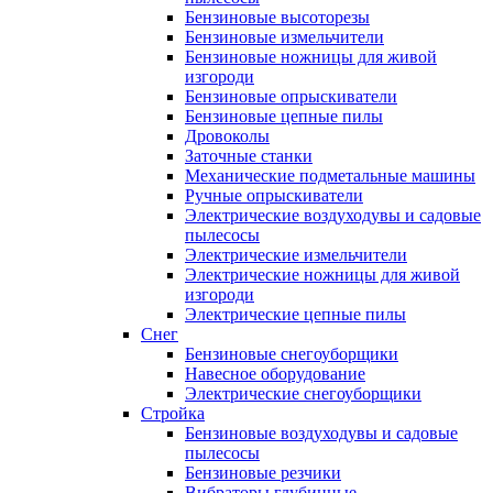
Бензиновые высоторезы
Бензиновые измельчители
Бензиновые ножницы для живой
изгороди
Бензиновые опрыскиватели
Бензиновые цепные пилы
Дровоколы
Заточные станки
Механические подметальные машины
Ручные опрыскиватели
Электрические воздуходувы и садовые
пылесосы
Электрические измельчители
Электрические ножницы для живой
изгороди
Электрические цепные пилы
Снег
Бензиновые снегоуборщики
Навесное оборудование
Электрические снегоуборщики
Стройка
Бензиновые воздуходувы и садовые
пылесосы
Бензиновые резчики
Вибраторы глубинные