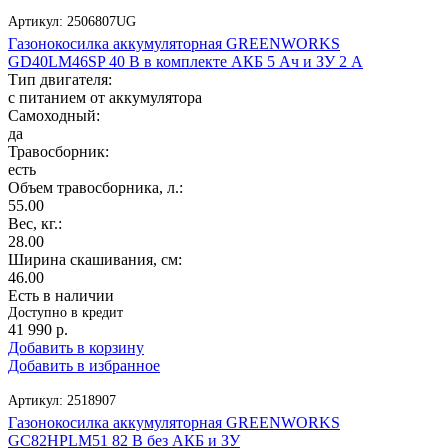
Артикул:
2506807UG
Газонокосилка аккумуляторная GREENWORKS
GD40LM46SP 40 В в комплекте АКБ 5 Ач и ЗУ 2 А
Тип двигателя:
с питанием от аккумулятора
Самоходный:
да
Травосборник:
есть
Объем травосборника, л.:
55.00
Вес, кг.:
28.00
Ширина скашивания, см:
46.00
Есть в наличии
Доступно в кредит
41 990
р.
Добавить в корзину
Добавить в избранное
Артикул:
2518907
Газонокосилка аккумуляторная GREENWORKS
GC82HPLM51 82 В без АКБ и ЗУ