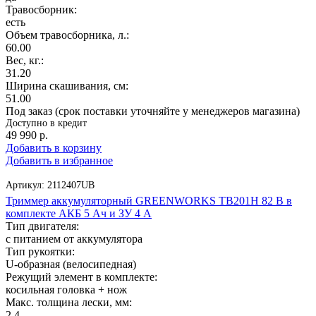
Травосборник:
есть
Объем травосборника, л.:
60.00
Вес, кг.:
31.20
Ширина скашивания, см:
51.00
Под заказ (срок поставки уточняйте у менеджеров магазина)
Доступно в кредит
49 990
р.
Добавить в корзину
Добавить в избранное
Артикул:
2112407UB
Триммер аккумуляторный GREENWORKS TB201H 82 В в
комплекте АКБ 5 Ач и ЗУ 4 А
Тип двигателя:
с питанием от аккумулятора
Тип рукоятки:
U-образная (велосипедная)
Режущий элемент в комплекте:
косильная головка + нож
Макс. толщина лески, мм:
2.4