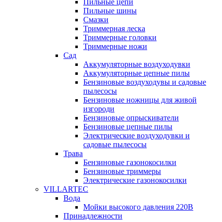
Пильные цепи
Пильные шины
Смазки
Триммерная леска
Триммерные головки
Триммерные ножи
Сад
Аккумуляторные воздуходувки
Аккумуляторные цепные пилы
Бензиновые воздуходувы и садовые
пылесосы
Бензиновые ножницы для живой
изгороди
Бензиновые опрыскиватели
Бензиновые цепные пилы
Электрические воздуходувки и
садовые пылесосы
Трава
Бензиновые газонокосилки
Бензиновые триммеры
Электрические газонокосилки
VILLARTEC
Вода
Мойки высокого давления 220В
Принадлежности