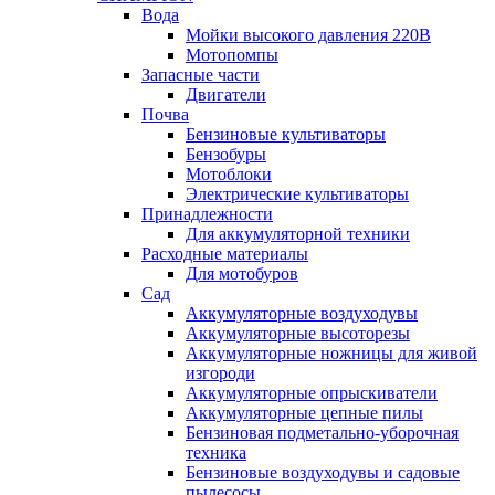
Вода
Мойки высокого давления 220В
Мотопомпы
Запасные части
Двигатели
Почва
Бензиновые культиваторы
Бензобуры
Мотоблоки
Электрические культиваторы
Принадлежности
Для аккумуляторной техники
Расходные материалы
Для мотобуров
Сад
Аккумуляторные воздуходувы
Аккумуляторные высоторезы
Аккумуляторные ножницы для живой
изгороди
Аккумуляторные опрыскиватели
Аккумуляторные цепные пилы
Бензиновая подметально-уборочная
техника
Бензиновые воздуходувы и садовые
пылесосы