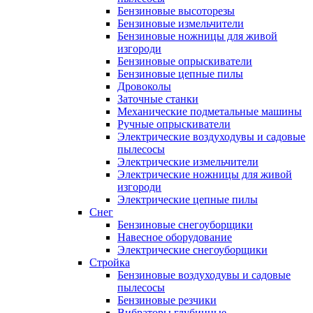
Бензиновые высоторезы
Бензиновые измельчители
Бензиновые ножницы для живой
изгороди
Бензиновые опрыскиватели
Бензиновые цепные пилы
Дровоколы
Заточные станки
Механические подметальные машины
Ручные опрыскиватели
Электрические воздуходувы и садовые
пылесосы
Электрические измельчители
Электрические ножницы для живой
изгороди
Электрические цепные пилы
Снег
Бензиновые снегоуборщики
Навесное оборудование
Электрические снегоуборщики
Стройка
Бензиновые воздуходувы и садовые
пылесосы
Бензиновые резчики
Вибраторы глубинные