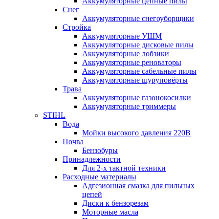
Аккумуляторные цепные пилы
Снег
Аккумуляторные снегоуборщики
Стройка
Аккумуляторные УШМ
Аккумуляторные дисковые пилы
Аккумуляторные лобзики
Аккумуляторные реноваторы
Аккумуляторные сабельные пилы
Аккумуляторные шуруповёрты
Трава
Аккумуляторные газонокосилки
Аккумуляторные триммеры
STIHL
Вода
Мойки высокого давления 220В
Почва
Бензобуры
Принадлежности
Для 2-х тактной техники
Расходные материалы
Адгезионная смазка для пильных
цепей
Диски к бензорезам
Моторные масла