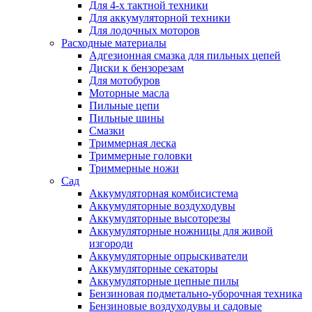
Для 4-х тактной техники
Для аккумуляторной техники
Для лодочных моторов
Расходные материалы
Адгезионная смазка для пильных цепей
Диски к бензорезам
Для мотобуров
Моторные масла
Пильные цепи
Пильные шины
Смазки
Триммерная леска
Триммерные головки
Триммерные ножи
Сад
Аккумуляторная комбисистема
Аккумуляторные воздуходувы
Аккумуляторные высоторезы
Аккумуляторные ножницы для живой
изгороди
Аккумуляторные опрыскиватели
Аккумуляторные секаторы
Аккумуляторные цепные пилы
Бензиновая подметально-уборочная техника
Бензиновые воздуходувы и садовые