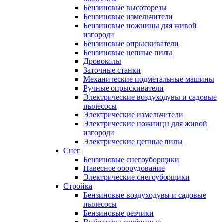
Бензиновые высоторезы
Бензиновые измельчители
Бензиновые ножницы для живой
изгороди
Бензиновые опрыскиватели
Бензиновые цепные пилы
Дровоколы
Заточные станки
Механические подметальные машины
Ручные опрыскиватели
Электрические воздуходувы и садовые
пылесосы
Электрические измельчители
Электрические ножницы для живой
изгороди
Электрические цепные пилы
Снег
Бензиновые снегоуборщики
Навесное оборудование
Электрические снегоуборщики
Стройка
Бензиновые воздуходувы и садовые
пылесосы
Бензиновые резчики
Вибраторы глубинные