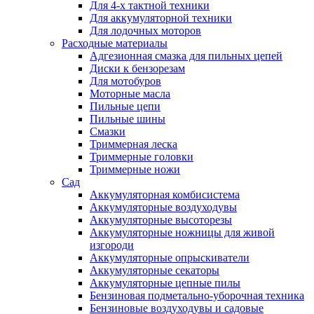
Для 4-х тактной техники
Для аккумуляторной техники
Для лодочных моторов
Расходные материалы
Адгезионная смазка для пильных цепей
Диски к бензорезам
Для мотобуров
Моторные масла
Пильные цепи
Пильные шины
Смазки
Триммерная леска
Триммерные головки
Триммерные ножи
Сад
Аккумуляторная комбисистема
Аккумуляторные воздуходувы
Аккумуляторные высоторезы
Аккумуляторные ножницы для живой
изгороди
Аккумуляторные опрыскиватели
Аккумуляторные секаторы
Аккумуляторные цепные пилы
Бензиновая подметально-уборочная техника
Бензиновые воздуходувы и садовые