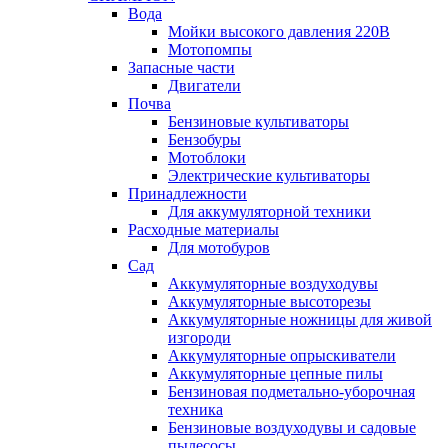
Вода
Мойки высокого давления 220В
Мотопомпы
Запасные части
Двигатели
Почва
Бензиновые культиваторы
Бензобуры
Мотоблоки
Электрические культиваторы
Принадлежности
Для аккумуляторной техники
Расходные материалы
Для мотобуров
Сад
Аккумуляторные воздуходувы
Аккумуляторные высоторезы
Аккумуляторные ножницы для живой
изгороди
Аккумуляторные опрыскиватели
Аккумуляторные цепные пилы
Бензиновая подметально-уборочная
техника
Бензиновые воздуходувы и садовые
пылесосы