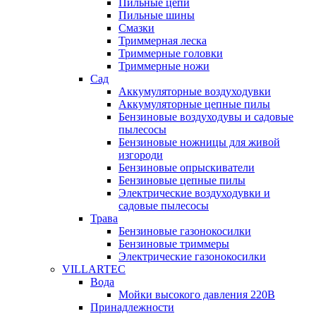
Пильные цепи
Пильные шины
Смазки
Триммерная леска
Триммерные головки
Триммерные ножи
Сад
Аккумуляторные воздуходувки
Аккумуляторные цепные пилы
Бензиновые воздуходувы и садовые
пылесосы
Бензиновые ножницы для живой
изгороди
Бензиновые опрыскиватели
Бензиновые цепные пилы
Электрические воздуходувки и
садовые пылесосы
Трава
Бензиновые газонокосилки
Бензиновые триммеры
Электрические газонокосилки
VILLARTEC
Вода
Мойки высокого давления 220В
Принадлежности