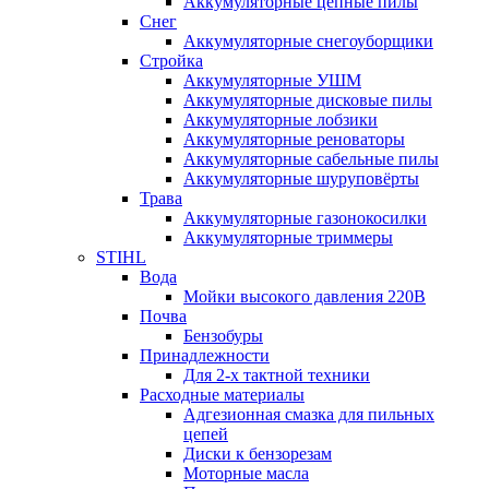
Аккумуляторные цепные пилы
Снег
Аккумуляторные снегоуборщики
Стройка
Аккумуляторные УШМ
Аккумуляторные дисковые пилы
Аккумуляторные лобзики
Аккумуляторные реноваторы
Аккумуляторные сабельные пилы
Аккумуляторные шуруповёрты
Трава
Аккумуляторные газонокосилки
Аккумуляторные триммеры
STIHL
Вода
Мойки высокого давления 220В
Почва
Бензобуры
Принадлежности
Для 2-х тактной техники
Расходные материалы
Адгезионная смазка для пильных
цепей
Диски к бензорезам
Моторные масла