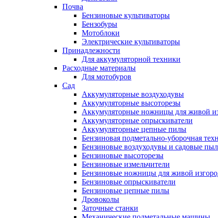
Почва
Бензиновые культиваторы
Бензобуры
Мотоблоки
Электрические культиваторы
Принадлежности
Для аккумуляторной техники
Расходные материалы
Для мотобуров
Сад
Аккумуляторные воздуходувы
Аккумуляторные высоторезы
Аккумуляторные ножницы для живой и
Аккумуляторные опрыскиватели
Аккумуляторные цепные пилы
Бензиновая подметально-уборочная тех
Бензиновые воздуходувы и садовые пы
Бензиновые высоторезы
Бензиновые измельчители
Бензиновые ножницы для живой изгоро
Бензиновые опрыскиватели
Бензиновые цепные пилы
Дровоколы
Заточные станки
Механические подметальные машины