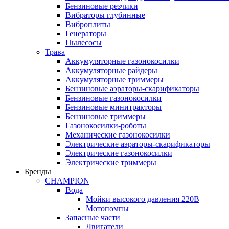
Бензиновые резчики
Вибраторы глубинные
Виброплиты
Генераторы
Пылесосы
Трава
Аккумуляторные газонокосилки
Аккумуляторные райдеры
Аккумуляторные триммеры
Бензиновые аэраторы-скарификаторы
Бензиновые газонокосилки
Бензиновые минитракторы
Бензиновые триммеры
Газонокосилки-роботы
Механические газонокосилки
Электрические аэраторы-скарификаторы
Электрические газонокосилки
Электрические триммеры
Бренды
CHAMPION
Вода
Мойки высокого давления 220В
Мотопомпы
Запасные части
Двигатели