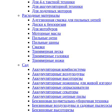
Для 4-х тактной техники
Для аккумуляторной техники
Для лодочных моторов
Расходные материалы
Адгезионная смазка для пильных цепей
Диски к бензорезам
Для мотобуров
Моторные масла
Пильные цепи
Пильные шины
Смазки
Триммерная леска
Триммерные головки
Триммерные ножи
Сад
Аккумуляторная комбисистема
Аккумуляторные воздуходувы
Аккумуляторные высоторезы
Аккумуляторные ножницы для живой изгоро
Аккумуляторные опрыскиватели
Аккумуляторные секаторы
Аккумуляторные цепные пилы
Бензиновая подметально-уборочная техника
Бензиновые воздуходувы и садовые пылесосы
Бензиновые высоторезы