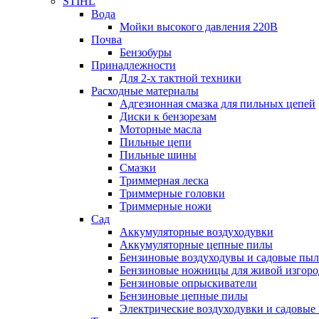
STIHL
Вода
Мойки высокого давления 220В
Почва
Бензобуры
Принадлежности
Для 2-х тактной техники
Расходные материалы
Адгезионная смазка для пильных цепей
Диски к бензорезам
Моторные масла
Пильные цепи
Пильные шины
Смазки
Триммерная леска
Триммерные головки
Триммерные ножи
Сад
Аккумуляторные воздуходувки
Аккумуляторные цепные пилы
Бензиновые воздуходувы и садовые пы
Бензиновые ножницы для живой изгоро
Бензиновые опрыскиватели
Бензиновые цепные пилы
Электрические воздуходувки и садовые