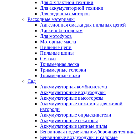
Для 4-х тактной техники
Для аккумуляторной техники
Для лодочных моторов
Расходные материалы
Адгезионная смазка для пильных цепей
Диски к бензорезам
Для мотобуров
Моторные масла
Пильные цепи
Пильные шины
Смазки
Триммерная леска
Триммерные головки
Триммерные ножи
Сад
Аккумуляторная комбисистема
Аккумуляторные воздуходувы
Аккумуляторные высоторезы
Аккумуляторные ножницы для живой
изгороди
Аккумуляторные опрыскиватели
Аккумуляторные секаторы
Аккумуляторные цепные пилы
Бензиновая подметально-уборочная техника
Бензиновые воздуходувы и садовые