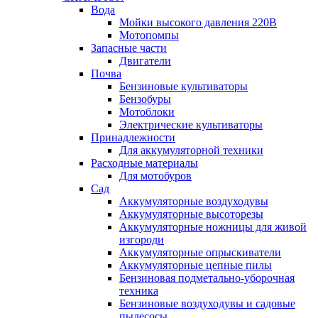
Вода
Мойки высокого давления 220В
Мотопомпы
Запасные части
Двигатели
Почва
Бензиновые культиваторы
Бензобуры
Мотоблоки
Электрические культиваторы
Принадлежности
Для аккумуляторной техники
Расходные материалы
Для мотобуров
Сад
Аккумуляторные воздуходувы
Аккумуляторные высоторезы
Аккумуляторные ножницы для живой
изгороди
Аккумуляторные опрыскиватели
Аккумуляторные цепные пилы
Бензиновая подметально-уборочная
техника
Бензиновые воздуходувы и садовые
пылесосы