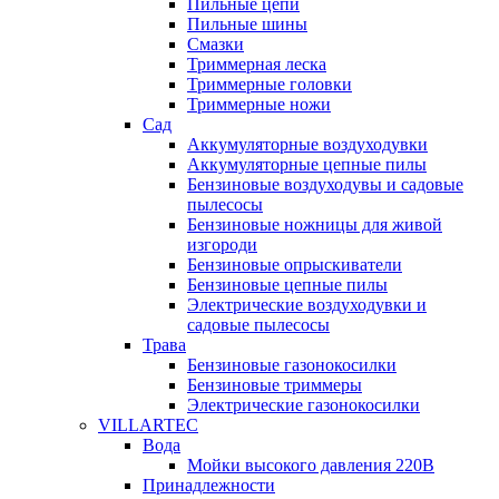
Пильные цепи
Пильные шины
Смазки
Триммерная леска
Триммерные головки
Триммерные ножи
Сад
Аккумуляторные воздуходувки
Аккумуляторные цепные пилы
Бензиновые воздуходувы и садовые
пылесосы
Бензиновые ножницы для живой
изгороди
Бензиновые опрыскиватели
Бензиновые цепные пилы
Электрические воздуходувки и
садовые пылесосы
Трава
Бензиновые газонокосилки
Бензиновые триммеры
Электрические газонокосилки
VILLARTEC
Вода
Мойки высокого давления 220В
Принадлежности