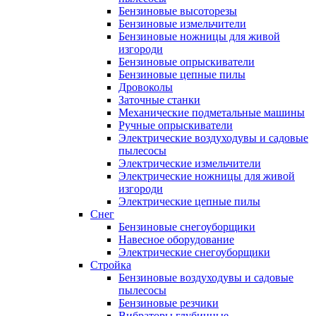
Бензиновые высоторезы
Бензиновые измельчители
Бензиновые ножницы для живой
изгороди
Бензиновые опрыскиватели
Бензиновые цепные пилы
Дровоколы
Заточные станки
Механические подметальные машины
Ручные опрыскиватели
Электрические воздуходувы и садовые
пылесосы
Электрические измельчители
Электрические ножницы для живой
изгороди
Электрические цепные пилы
Снег
Бензиновые снегоуборщики
Навесное оборудование
Электрические снегоуборщики
Стройка
Бензиновые воздуходувы и садовые
пылесосы
Бензиновые резчики
Вибраторы глубинные