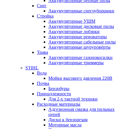
Аккумуляторные цепные пилы
Снег
Аккумуляторные снегоуборщики
Стройка
Аккумуляторные УШМ
Аккумуляторные дисковые пилы
Аккумуляторные лобзики
Аккумуляторные реноваторы
Аккумуляторные сабельные пилы
Аккумуляторные шуруповёрты
Трава
Аккумуляторные газонокосилки
Аккумуляторные триммеры
STIHL
Вода
Мойки высокого давления 220В
Почва
Бензобуры
Принадлежности
Для 2-х тактной техники
Расходные материалы
Адгезионная смазка для пильных
цепей
Диски к бензорезам
Моторные масла