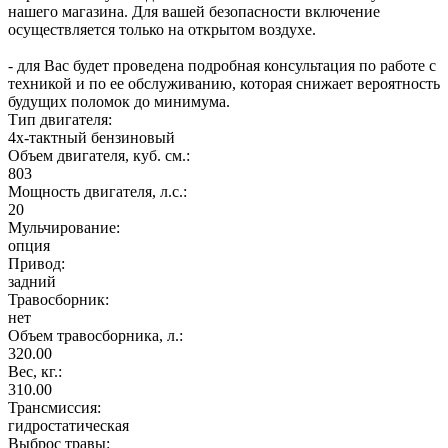
нашего магазина. Для вашей безопасности включение
осуществляется только на открытом воздухе.
- для Вас будет проведена подробная консультация по работе с
техникой и по ее обслуживанию, которая снижает вероятность
будущих поломок до минимума.
Тип двигателя:
4х-тактный бензиновый
Объем двигателя, куб. см.:
803
Мощность двигателя, л.с.:
20
Мульчирование:
опция
Привод:
задний
Травосборник:
нет
Объем травосборника, л.:
320.00
Вес, кг.:
310.00
Трансмиссия:
гидростатическая
Выброс травы: