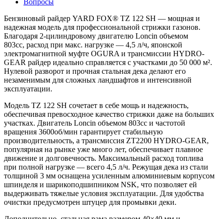
Вопросы
Бензиновый райдер YARD FOX® TZ 122 SH — мощная и
надежная модель для профессиональной стрижки газонов.
Благодаря 2-цилиндровому двигателю Loncin объемом
803cc, расход при макс. нагрузке — 4,5 л/ч, японской
электромагнитной муфте OGURA и трансмиссии HYDRO-
GEAR райдер идеально справляется с участками до 50 000 м².
Нулевой разворот и прочная стальная дека делают его
незаменимым для сложных ландшафтов и интенсивной
эксплуатации.
Модель TZ 122 SH сочетает в себе мощь и надежность,
обеспечивая превосходное качество стрижки даже на больших
участках. Двигатель Loncin объемом 803cc и частотой
вращения 3600об/мин гарантирует стабильную
производительность, а трансмиссия ZT2200 HYDRO-GEAR,
популярная на рынке уже много лет, обеспечивает плавное
движение и долговечность. Максимальный расход топлива
при полной нагрузке — всего 4,5 л/ч. Режущая дека из стали
толщиной 3 мм оснащена усиленным алюминиевым корпусом
шпинделя и шарикоподшипником NSK, что позволяет ей
выдерживать тяжелые условия эксплуатации. Для удобства
очистки предусмотрен штуцер для промывки деки.
Дополнительно, стальная рама размером 40×40 мм и