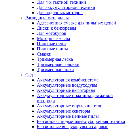
Для 4-х тактной техники
Для аккумуляторной техники
Для лодочных моторов
Расходные материалы
Адгезионная смазка для пильных цепей
Диски к бензорезам
Для мотобуров
Моторные масла
Пильные цепи
Пильные шины
Смазки
Триммерная леска
Триммерные головки
Триммерные ножи
Сад
Аккумуляторная комбисистема
Аккумуляторные воздуходувы
Аккумуляторные высоторезы
Аккумуляторные ножницы для живой
изгороди
Аккумуляторные опрыскиватели
Аккумуляторные секаторы
Аккумуляторные цепные пилы
Бензиновая подметально-уборочная техника
Бензиновые воздуходувы и садовые