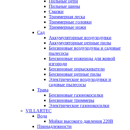
Пильные цепи
Пильные шины
Смазки
Триммерная леска
Триммерные головки
Триммерные ножи
Сад
Аккумуляторные воздуходувки
Аккумуляторные цепные пилы
Бензиновые воздуходувы и садовые
пылесосы
Бензиновые ножницы для живой
изгороди
Бензиновые опрыскиватели
Бензиновые цепные пилы
Электрические воздуходувки и
садовые пылесосы
Трава
Бензиновые газонокосилки
Бензиновые триммеры
Электрические газонокосилки
VILLARTEC
Вода
Мойки высокого давления 220В
Принадлежности