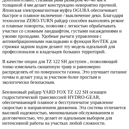
толщиной 4 мм делает конструкцию невероятно прочной.
Японская электромагнитная муфта OGURA обеспечивает
быстрое и плавное включение / выключение деки. Благодаря
технологии ZERO-TURN райдер способен выполнять резкие
и плавные повороты, позволяя с легкостью обрабатывать
участки со сложным ландшафтом, густыми насаждениями и
узкими проходами. Удобные рычаги управления с
антивибрационными накладками и функция RevTEK для
стрижки задним ходом делают эту модель идеальной для
профессионалов и владельцев больших территорий.
В качестве опции для TZ 122 SH доступен , позволяющий
тонко измельчать скошенную траву и равномерно
распределять её по поверхности газона. Это улучшает питание
почвы и делает уход за участком более простым и
экологически безопасным.
Бензиновый райдер YARD FOX TZ 122 SH оснащен
гидростатической трансмиссией HYDRO-GEAR,
обеспечивающей плавное и бесступенчатое управление
скоростью и направлением движения. Эта система отличается
высокой надежностью, минимальным обслуживанием и
долговечностью, что делает ее идеальным выбором для
интенсивной работы на участках любой сложности.