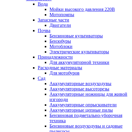
Вода
Мойки высокого давления 220В
Мотопомпы
Запасные части
Двигатели
Почва
Бензиновые культиваторы
Бензобуры
Мотоблоки
Электрические культиваторы
Принадлежности
Для аккумуляторной техники
Расходные материалы
Для мотобуров
Сад
Аккумуляторные воздуходувы
Аккумуляторные высоторезы
Аккумуляторные ножницы для живой
изгороди
Аккумуляторные опрыскиватели
Аккумуляторные цепные пилы
Бензиновая подметально-уборочная
техника
Бензиновые воздуходувы и садовые
пылесосы