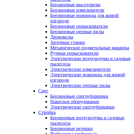
Бензиновые высоторезы
Бензиновые измельчители
Бензиновые ножницы для живой
изгороди
Бензиновые опрыскиватели
Бензиновые цепные пилы
Дровоколы
Заточные станки
Механические подметальные машины
Ручные опрыскиватели
Электрические воздуходувы и садовые
пылесосы
Электрические измельчители
Электрические ножницы для живой
изгороди
Электрические цепные пилы
Снег
Бензиновые снегоуборщики
Навесное оборудование
Электрические снегоуборщики
Стройка
Бензиновые воздуходувы и садовые
пылесосы
Бензиновые резчики
Вибраторы глубинные